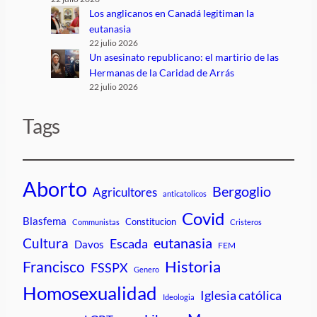
Los anglicanos en Canadá legitiman la
eutanasia
22 julio 2026
Un asesinato republicano: el martirio de las
Hermanas de la Caridad de Arrás
22 julio 2026
Tags
Aborto
Bergoglio
Agricultores
anticatolicos
Covid
Blasfema
Constitucion
Communistas
Cristeros
Cultura
eutanasia
Escada
Davos
FEM
Historia
Francisco
FSSPX
Genero
Homosexualidad
Iglesia católica
Ideologia