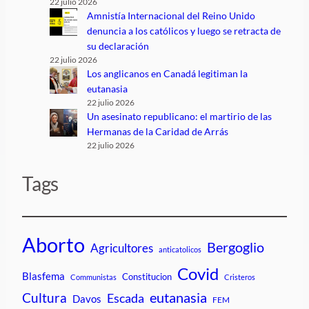
22 julio 2026
Amnistía Internacional del Reino Unido
denuncia a los católicos y luego se retracta de
su declaración
22 julio 2026
Los anglicanos en Canadá legitiman la
eutanasia
22 julio 2026
Un asesinato republicano: el martirio de las
Hermanas de la Caridad de Arrás
22 julio 2026
Tags
Aborto
Bergoglio
Agricultores
anticatolicos
Covid
Blasfema
Constitucion
Communistas
Cristeros
Cultura
eutanasia
Escada
Davos
FEM