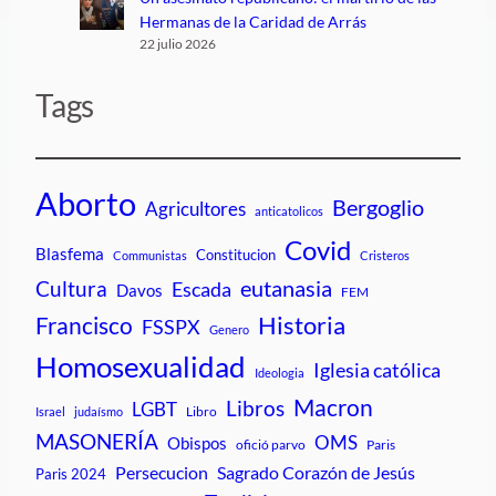
Hermanas de la Caridad de Arrás
22 julio 2026
Tags
Aborto
Bergoglio
Agricultores
anticatolicos
Covid
Blasfema
Constitucion
Communistas
Cristeros
Cultura
eutanasia
Escada
Davos
FEM
Historia
Francisco
FSSPX
Genero
Homosexualidad
Iglesia católica
Ideologia
Macron
Libros
LGBT
Libro
Israel
judaísmo
MASONERÍA
OMS
Obispos
ofició parvo
Paris
Persecucion
Sagrado Corazón de Jesús
Paris 2024