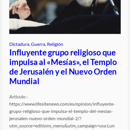
Dictadura
, 
Guerra
, 
Religión
Influyente grupo religioso que
impulsa al «Mesías», el Templo
de Jerusalén y el Nuevo Orden
Mundial
Articulo :
https://www.lifesitenews.com/es/opinion/influyente-
grupo-religioso-que-impulsa-el-templo-del-mesias-
jerusalen-nuevo-orden-mundial-2/?
utm_source=editions_menu&utm_campaign=usa Lun