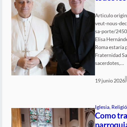
Articulo origi
veut-nous-dec
sa-porte/24506
Elisa Hernánde
Roma estaría p
Fraternidad San
sacerdotes,…
19 junio 2026
Iglesia
, 
Religi
Como tra
parroqui