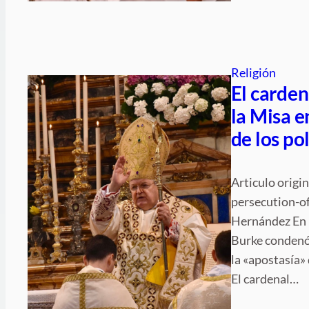
Religión
El carden
la Misa e
de los po
Articulo origi
persecution-o
Hernández En u
Burke condenó 
la «apostasía» 
El cardenal…