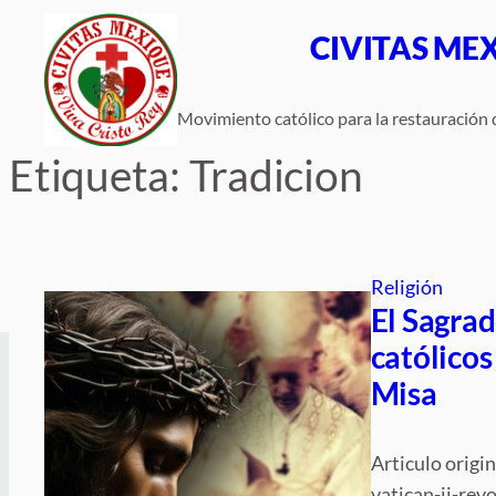
Saltar
CIVITAS ME
al
contenido
Movimiento católico para la restauración d
Etiqueta:
Tradicion
Religión
El Sagrad
católicos
Misa
Articulo orig
vatican-ii-rev