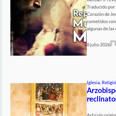
Traducido por 
Corazón de Jesú
cometidos cont
algunas de las
8 julio 2026
Iglesia
, 
Religi
Arzobisp
reclinato
Articulo origi