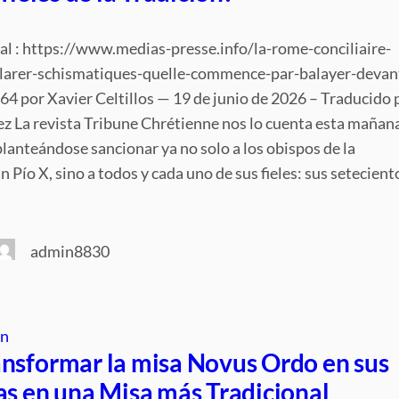
nal : https://www.medias-presse.info/la-rome-conciliaire-
larer-schismatiques-quelle-commence-par-balayer-devan
4 por Xavier Celtillos — 19 de junio de 2026 – Traducido 
z La revista Tribune Chrétienne nos lo cuenta esta mañan
lanteándose sancionar ya no solo a los obispos de la
 Pío X, sino a todos y cada uno de sus fieles: sus setecient
admin8830
ón
nsformar la misa Novus Ordo en sus
as en una Misa más Tradicional