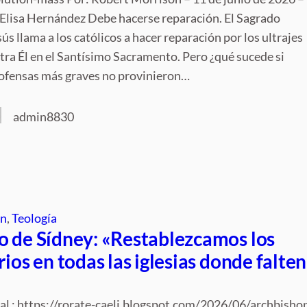
Elisa Hernández Debe hacerse reparación. El Sagrado
s llama a los católicos a hacer reparación por los ultrajes
ra Él en el Santísimo Sacramento. Pero ¿qué sucede si
 ofensas más graves no provinieron…
admin8830
ón
, 
Teología
o de Sídney: «Restablezcamos los
rios en todas las iglesias donde falte
nal : https://rorate-caeli.blogspot.com/2026/06/archbisho