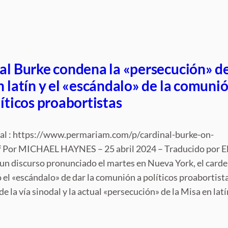
al Burke condena la «persecución» d
n latín y el «escándalo» de la comuni
líticos proabortistas
nal : https://www.permariam.com/p/cardinal-burke-on-
f Por MICHAEL HAYNES – 25 abril 2024 – Traducido por El
n discurso pronunciado el martes en Nueva York, el carde
el «escándalo» de dar la comunión a políticos proabortista
de la vía sinodal y la actual «persecución» de la Misa en latí