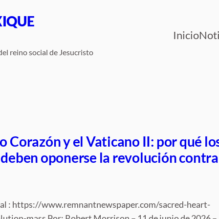
XIQUE
Inicio
Noti
el reino social de Jesucristo
o Corazón y el Vaticano II: por qué lo
 deben oponerse la revolución contra
inal : https://www.remnantnewspaper.com/sacred-heart-
olution-mass Por: Robert Morrison – 11 de junio de 2026 –