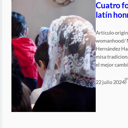
Cuatro fo
latín hon
Artículo origi
womanhood/ Ma
Hernández Hace
misa tradiciona
el mejor cambi
22 julio 2024