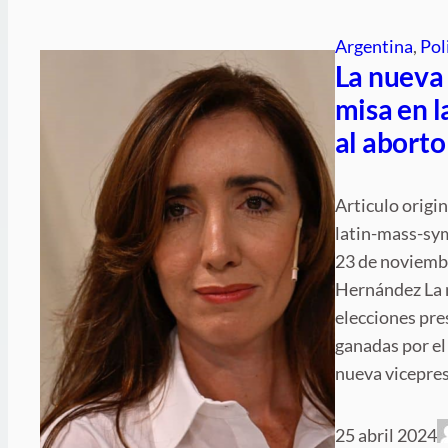
Argentina
, 
Pol
La nueva 
misa en l
al aborto
Articulo origi
latin-mass-sy
23 de noviembr
Hernández La n
elecciones pre
ganadas por el
nueva vicepres
25 abril 2024