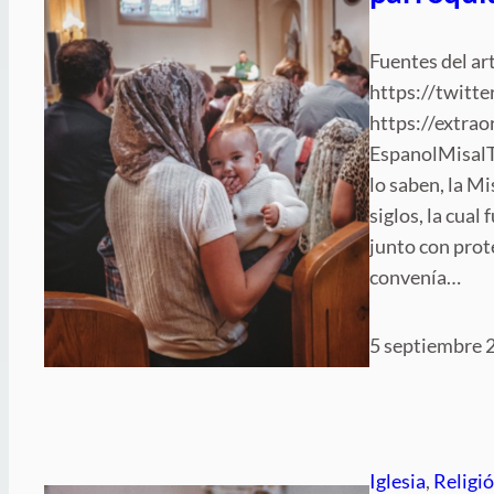
Fuentes del art
https://twit
https://extra
EspanolMisalT
lo saben, la Mi
siglos, la cual
junto con prote
convenía…
5 septiembre 
Iglesia
, 
Religi