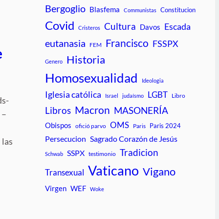
Bergoglio
Blasfema
Constitucion
Communistas
Covid
Cultura
Escada
Davos
Cristeros
Francisco
eutanasia
FSSPX
FEM
e
Historia
Genero
Homosexualidad
Ideologia
Iglesia católica
LGBT
Libro
Israel
judaísmo
ds-
Macron
Libros
MASONERÍA
 –
OMS
Obispos
Paris 2024
ofició parvo
Paris
Persecucion
Sagrado Corazón de Jesús
 las
Tradicion
SSPX
testimonio
Schwab
Vaticano
u
Vigano
Transexual
Virgen
WEF
Woke