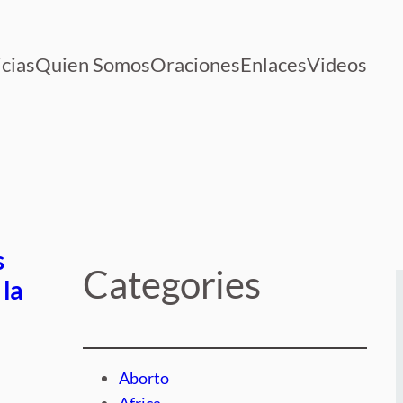
cias
Quien Somos
Oraciones
Enlaces
Videos
s
Categories
 la
Aborto
Africa