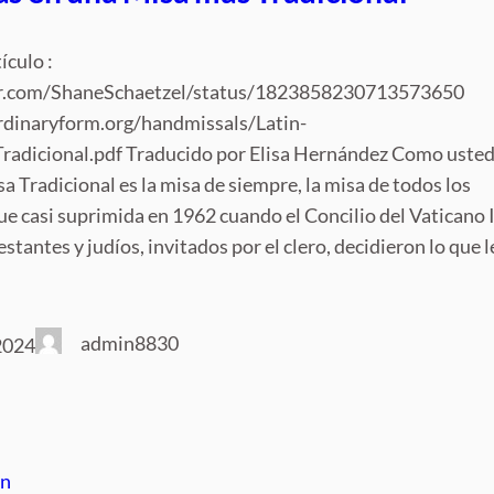
ículo :
ter.com/ShaneSchaetzel/status/1823858230713573650
ordinaryform.org/handmissals/Latin-
radicional.pdf Traducido por Elisa Hernández Como uste
sa Tradicional es la misa de siempre, la misa de todos los
 fue casi suprimida en 1962 cuando el Concilio del Vaticano I
stantes y judíos, invitados por el clero, decidieron lo que l
admin8830
2024
ón