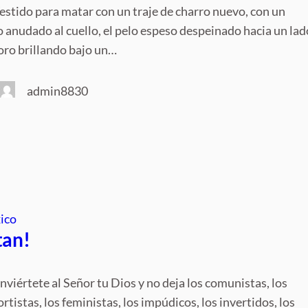
stido para matar con un traje de charro nuevo, con un
 anudado al cuello, el pelo espeso despeinado hacia un lad
 oro brillando bajo un…
admin8830
ico
tan!
viértete al Señor tu Dios y no deja los comunistas, los
ortistas, los feministas, los impúdicos, los invertidos, los