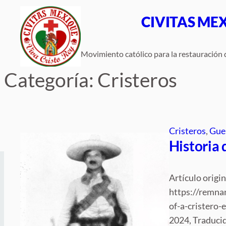
Saltar
CIVITAS ME
al
contenido
Movimiento católico para la restauración d
Categoría:
Cristeros
Cristeros
, 
Gue
Historia 
Artículo origin
https://remna
of-a-cristero-
2024, Traducid