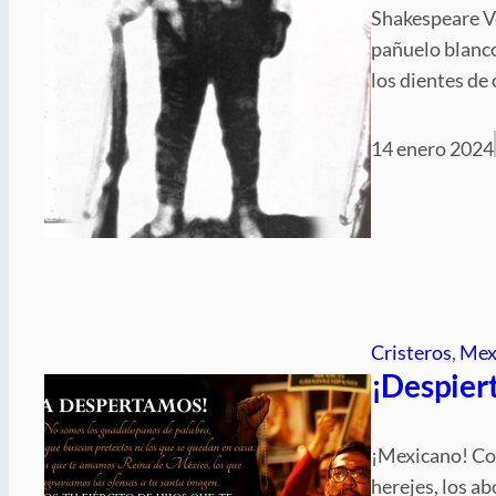
Shakespeare Ve
pañuelo blanco
los dientes de
14 enero 2024
Cristeros
, 
Mex
¡Despier
¡Mexicano! Con
herejes, los ab