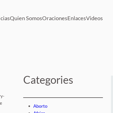
cias
Quien Somos
Oraciones
Enlaces
Videos
Categories
y-
e
Aborto
Africa