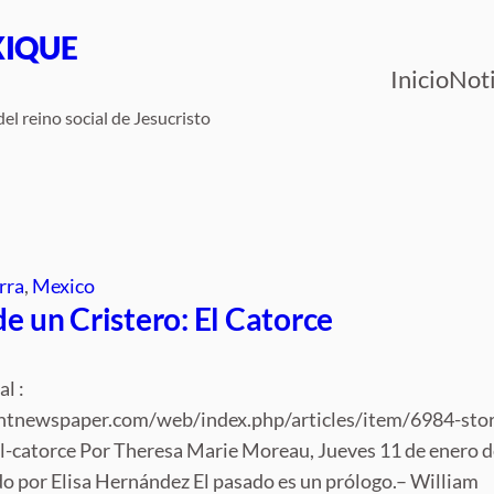
XIQUE
Inicio
Noti
el reino social de Jesucristo
rra
, 
Mexico
de un Cristero: El Catorce
al :
ntnewspaper.com/web/index.php/articles/item/6984-stor
el-catorce Por Theresa Marie Moreau, Jueves 11 de enero d
o por Elisa Hernández El pasado es un prólogo.– William