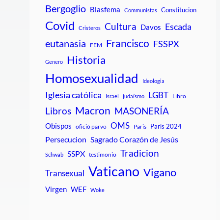
Bergoglio
Blasfema
Constitucion
Communistas
Covid
Cultura
Escada
Davos
Cristeros
Francisco
eutanasia
FSSPX
FEM
Historia
Genero
Homosexualidad
Ideologia
Iglesia católica
LGBT
Libro
Israel
judaísmo
Macron
Libros
MASONERÍA
OMS
Obispos
Paris 2024
ofició parvo
Paris
Persecucion
Sagrado Corazón de Jesús
Tradicion
SSPX
testimonio
Schwab
Vaticano
Vigano
Transexual
Virgen
WEF
Woke