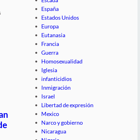
España
s
Estados Unidos
Europa
Eutanasia
Francia
Guerra
Homosexualidad
Iglesia
infanticidios
Inmigración
Israel
Libertad de expresión
zan
Mexico
Narco y gobierno
de
Nicaragua
Nigeria