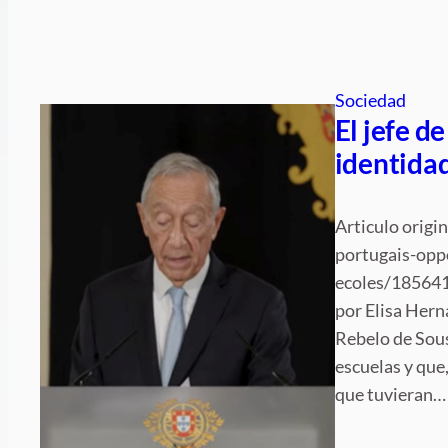
Sociedad
El jefe d
identidad
Articulo origi
portugais-oppo
ecoles/185641
por Elisa Hern
Rebelo de Sous
escuelas y que
que tuvieran…