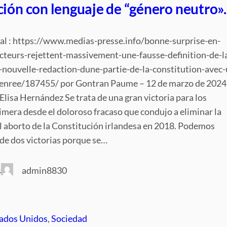
ión con lenguaje de “género neutro».
nal : https://www.medias-presse.info/bonne-surprise-en-
ecteurs-rejettent-massivement-une-fausse-definition-de-l
-nouvelle-redaction-dune-partie-de-la-constitution-avec-
enree/187455/ por Gontran Paume – 12 de marzo de 2024
Elisa Hernández Se trata de una gran victoria para los
rimera desde el doloroso fracaso que condujo a eliminar la
l aborto de la Constitución irlandesa en 2018. Podemos
 de dos victorias porque se…
admin8830
4
ados Unidos
, 
Sociedad