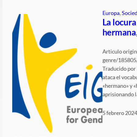
Europa
, 
Socie
La locura
hermana,
Articulo origi
genre/185805/ 
Traducido por 
ataca el vocab
«hermano» y «h
aprisionando l
5 febrero 202