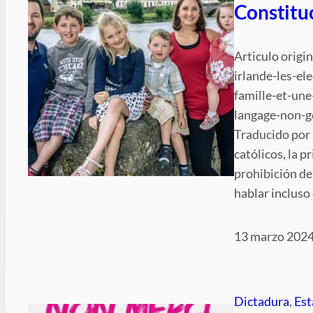
Constituc
Articulo origi
irlande-les-el
famille-et-une
langage-non-g
Traducido por 
católicos, la p
prohibición de
hablar incluso
13 marzo 202
Dictadura
, 
Est