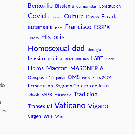
Bergoglio
Blasfema
Constitucion
Communistas
Covid
Cultura
Escada
Davos
Cristeros
Francisco
eutanasia
FSSPX
FEM
Historia
Genero
Homosexualidad
Ideologia
Iglesia católica
LGBT
Libro
Israel
judaísmo
Macron
Libros
MASONERÍA
OMS
Obispos
Paris 2024
ofició parvo
Paris
do
Persecucion
Sagrado Corazón de Jesús
Tradicion
SSPX
testimonio
Schwab
s
Vaticano
Vigano
Transexual
res
Virgen
WEF
Woke