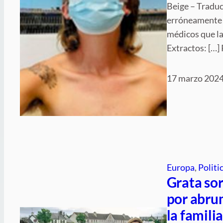
Beige – Traduc
erróneamente q
médicos que la 
Extractos: […]
17 marzo 202
Europa
, 
Politi
Grata sor
por abru
la famili