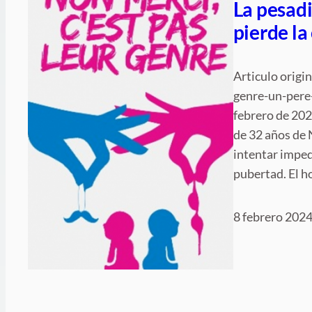
La pesadi
pierde la
Articulo origi
genre-un-pere-
febrero de 20
de 32 años de N
intentar imped
pubertad. El 
8 febrero 202