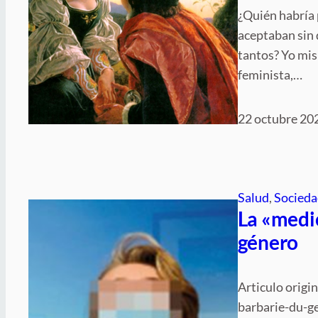
¿Quién habría 
aceptaban sin 
tantos? Yo mi
feminista,…
22 octubre 20
Salud
, 
Socieda
La «medic
género
Articulo origi
barbarie-du-ge