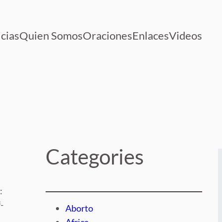
cias
Quien Somos
Oraciones
Enlaces
Videos
Categories
:
-
Aborto
Africa