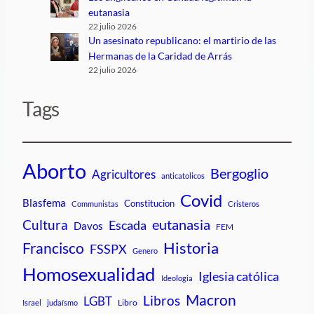
eutanasia
22 julio 2026
Un asesinato republicano: el martirio de las
Hermanas de la Caridad de Arrás
22 julio 2026
Tags
Aborto
Bergoglio
Agricultores
anticatolicos
Covid
Blasfema
Constitucion
Communistas
Cristeros
Cultura
eutanasia
Escada
Davos
FEM
Historia
Francisco
FSSPX
Genero
Homosexualidad
Iglesia católica
Ideologia
Macron
Libros
LGBT
Libro
Israel
judaísmo