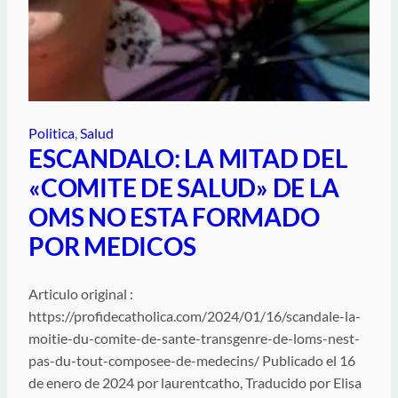
Politica
, 
Salud
ESCANDALO: LA MITAD DEL
«COMITE DE SALUD» DE LA
OMS NO ESTA FORMADO
POR MEDICOS
Articulo original :
https://profidecatholica.com/2024/01/16/scandale-la-
moitie-du-comite-de-sante-transgenre-de-loms-nest-
pas-du-tout-composee-de-medecins/ Publicado el 16
de enero de 2024 por laurentcatho, Traducido por Elisa