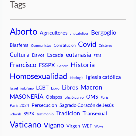
Tags
Aborto
Bergoglio
Agricultores
anticatolicos
Covid
Blasfema
Constitucion
Communistas
Cristeros
Cultura
eutanasia
Escada
Davos
FEM
Historia
Francisco
FSSPX
Genero
Homosexualidad
Iglesia católica
Ideologia
Macron
Libros
LGBT
Libro
Israel
judaísmo
MASONERÍA
OMS
Obispos
ofició parvo
Paris
Persecucion
Sagrado Corazón de Jesús
Paris 2024
Tradicion
Transexual
SSPX
testimonio
Schwab
Vaticano
Vigano
Virgen
WEF
Woke