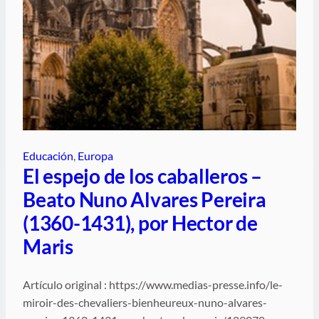
Educación
, 
Europa
El espejo de los caballeros –
Beato Nuno Alvares Pereira
(1360-1431), por Hector de
Maris
Artículo original : https://www.medias-presse.info/le-
miroir-des-chevaliers-bienheureux-nuno-alvares-