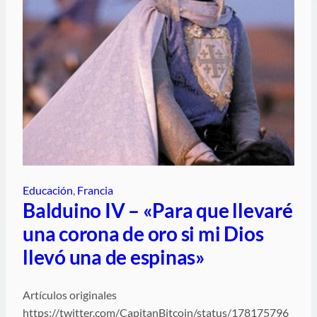
Educación
, 
Francia
Balduino IV – «Para que llevaré
una corona de oro si mi Dios
llevó una de espinas»
Artículos originales
https://twitter.com/CapitanBitcoin/status/178175796