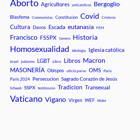
Aborto
Bergoglio
Agricultores
anticatolicos
Covid
Blasfema
Constitucion
Communistas
Cristeros
Cultura
eutanasia
Escada
Davos
FEM
Historia
Francisco
FSSPX
Genero
Homosexualidad
Iglesia católica
Ideologia
Macron
Libros
LGBT
Libro
Israel
judaísmo
MASONERÍA
OMS
Obispos
ofició parvo
Paris
Persecucion
Sagrado Corazón de Jesús
Paris 2024
Tradicion
Transexual
SSPX
testimonio
Schwab
Vaticano
Vigano
Virgen
WEF
Woke