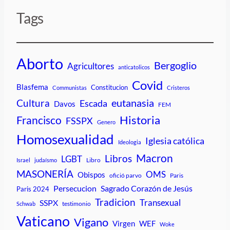
Tags
Aborto
Bergoglio
Agricultores
anticatolicos
Covid
Blasfema
Constitucion
Communistas
Cristeros
Cultura
eutanasia
Escada
Davos
FEM
Historia
Francisco
FSSPX
Genero
Homosexualidad
Iglesia católica
Ideologia
Macron
Libros
LGBT
Libro
Israel
judaísmo
MASONERÍA
OMS
Obispos
ofició parvo
Paris
Persecucion
Sagrado Corazón de Jesús
Paris 2024
Tradicion
Transexual
SSPX
testimonio
Schwab
Vaticano
Vigano
Virgen
WEF
Woke