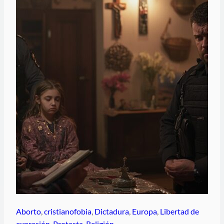
Aborto
, 
cristianofobia
, 
Dictadura
, 
Europa
, 
Libertad de
expresión
, 
Protesta
, 
Religión