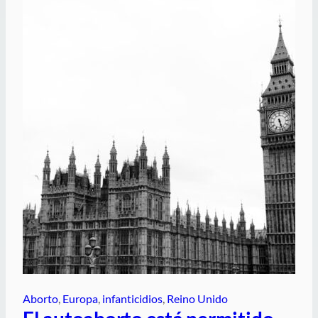
Aborto
, 
Europa
, 
infanticidios
, 
Reino Unido