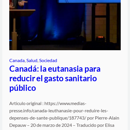
Canada
, 
Salud
, 
Sociedad
Canadá: la eutanasia para
reducir el gasto sanitario
público
Articulo original : https://www.medias-
presse.info/canada-leuthanasie-pour-reduire-les-
depenses-de-sante-publique/187743/ por Pierre-Alain
Depauw – 20 de marzo de 2024 – Traducido por Elisa