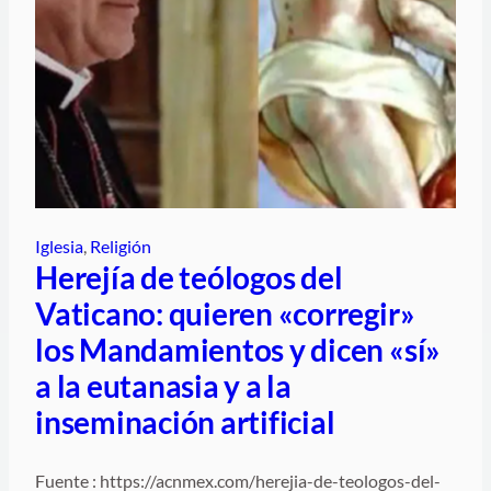
Iglesia
, 
Religión
Herejía de teólogos del
Vaticano: quieren «corregir»
los Mandamientos y dicen «sí»
a la eutanasia y a la
inseminación artificial
Fuente : https://acnmex.com/herejia-de-teologos-del-