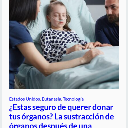
Estados Unidos
, 
Eutanasia
, 
Tecnología
¿Estas seguro de querer donar
tus órganos? La sustracción de
órganos después de una