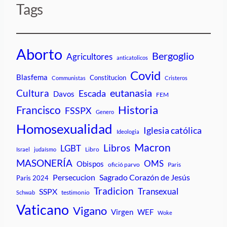
Tags
Aborto
Bergoglio
Agricultores
anticatolicos
Covid
Blasfema
Constitucion
Communistas
Cristeros
Cultura
eutanasia
Escada
Davos
FEM
Historia
Francisco
FSSPX
Genero
Homosexualidad
Iglesia católica
Ideologia
Macron
Libros
LGBT
Libro
Israel
judaísmo
MASONERÍA
OMS
Obispos
ofició parvo
Paris
Persecucion
Sagrado Corazón de Jesús
Paris 2024
Tradicion
Transexual
SSPX
testimonio
Schwab
Vaticano
Vigano
Virgen
WEF
Woke