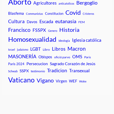
Aborto
Bergoglio
Agricultores
anticatolicos
Covid
Blasfema
Constitucion
Communistas
Cristeros
Cultura
eutanasia
Escada
Davos
FEM
Historia
Francisco
FSSPX
Genero
Homosexualidad
Iglesia católica
Ideologia
Macron
Libros
LGBT
Libro
Israel
judaísmo
MASONERÍA
OMS
Obispos
ofició parvo
Paris
Persecucion
Sagrado Corazón de Jesús
Paris 2024
Tradicion
Transexual
SSPX
testimonio
Schwab
Vaticano
Vigano
Virgen
WEF
Woke