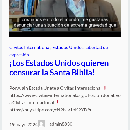
Civitas International
, 
Estados Unidos
, 
Libertad de
expresión
¡Los Estados Unidos quieren
censurar la Santa Biblia!
Por Alain Escada Únete a Civitas Internacional
https://www.civitas-international.org… Haz un donativo
a Civitas Internacional
https://buy.stripe.com/cN2bJv1oK2YD9u…
admin8830
19 mayo 2024