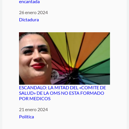
encantada
Fecha
26 enero 2024
Respecto a
Dictadura
ESCANDALO: LA MITAD DEL «COMITE DE
SALUD» DE LA OMS NO ESTA FORMADO
POR MEDICOS
Fecha
21 enero 2024
Respecto a
Politica