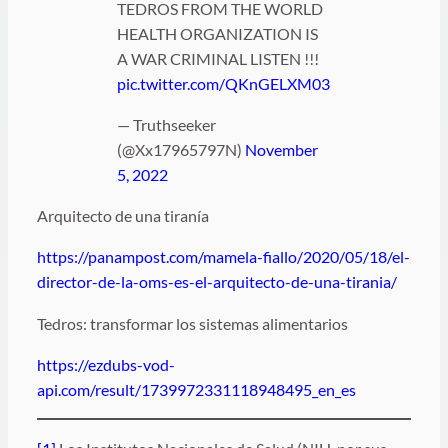
TEDROS FROM THE WORLD
HEALTH ORGANIZATION IS
A WAR CRIMINAL LISTEN !!!
pic.twitter.com/QKnGELXM03
— Truthseeker
(@Xx17965797N)
November
5, 2022
Arquitecto de una tiranía
https://panampost.com/mamela-fiallo/2020/05/18/el-
director-de-la-oms-es-el-arquitecto-de-una-tirania/
Tedros: transformar los sistemas alimentarios
https://ezdubs-vod-
api.com/result/1739972331118948495_en_es