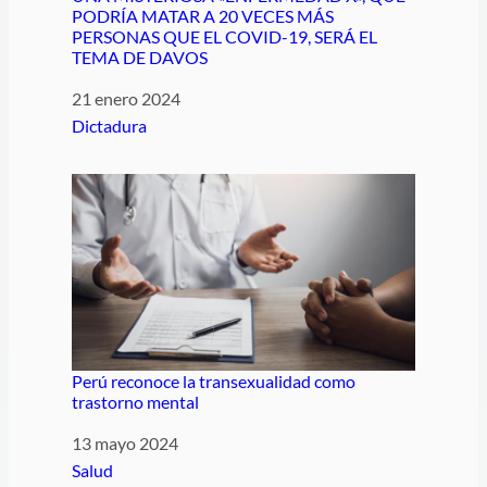
PODRÍA MATAR A 20 VECES MÁS
PERSONAS QUE EL COVID-19, SERÁ EL
TEMA DE DAVOS
Fecha
21 enero 2024
Respecto a
Dictadura
Perú reconoce la transexualidad como
trastorno mental
Fecha
13 mayo 2024
Respecto a
Salud