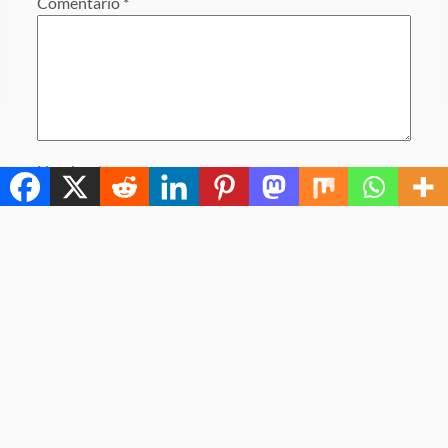
Comentario
*
Nombre
*
Correo electrónico
*
Web
Guarda mi nombre, correo electrónico y web en
este navegador para la próxima vez que comente.