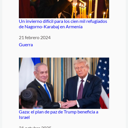
Un invierno difícil para los cien mil refugiados
de Nagorno-Karabaj en Armenia
Fecha
21 febrero 2024
Respecto a
Guerra
Gaza: el plan de paz de Trump beneficia a
Israel
Fecha
21 octubre 2025