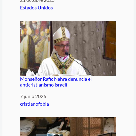
Respecto a
Estados Unidos
Monseñor Rafic Nahra denuncia el
anticristianismo israelí
Fecha
7 junio 2026
Respecto a
cristianofobia