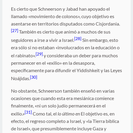
Es cierto que Schneerson y Jabad han apoyado el
llamado «movimiento de colonos», cuyo objetivo es
asentarse en territorios disputados como Cisjordania.
[27]
También es cierto que animó a muchos de sus
[28]
seguidores a irse a vivir a Israel.
Sin embargo, esto
era sólo si no estaban «involucrados en la educación o
[29]
el rabinato».
y consideraba un deber para muchos
permanecer en el «exilio» en la desaspora,
específicamente para difundir el Yiddishkeit y las Leyes
[30]
Noájidas.
No obstante, Schneerson también enseñó en varias
ocasiones que cuando esta era mesiánica comience
finalmente, «ni un solo judío permanecerá en el
[31]
exilio.»
Como tal, el
lo último en
El objetivo es, en
efecto, el regreso completo a Israel, y «la Tierra bíblica
de Israel», que presumiblemente incluye Gaza y