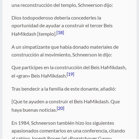
una reconstrucción del templo, Schneerson dijo:
Dios todopoderoso debería concederles la
oportunidad de ayudar a construir el tercer Beis
[18]
HaMikdash [templo].
A un simpatizante que había donado materiales de
construcción al movimiento, Schneerson le dijo:
Que participes en la construcción del Beis HaMikdash,
[19]
el «gran» Beis HaMikdash.
Tras bendecir a la familia de este donante, añadió:
[Que te ayuden a construir el Beis HaMikdash. Que
[20]
haya buenas noticias.
En 1984, Schneerson también hizo los siguientes
apasionados comentarios en una conferencia, citando
al rabino Joseph Rosen (el «Rogatchover Gaon»,