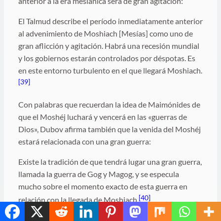
anterior a la era mesiánica será de gran agitación:
El Talmud describe el período inmediatamente anterior
al advenimiento de Moshiach [Mesías] como uno de
gran aflicción y agitación. Habrá una recesión mundial
y los gobiernos estarán controlados por déspotas. Es
en este entorno turbulento en el que llegará Moshiach.
[39]
Con palabras que recuerdan la idea de Maimónides de
que el Moshéj luchará y vencerá en las «guerras de
Dios», Dubov afirma también que la venida del Moshéj
estará relacionada con una gran guerra:
Existe la tradición de que tendrá lugar una gran guerra,
llamada la guerra de Gog y Magog, y se especula
mucho sobre el momento exacto de esta guerra en
[40]
relación con la llegada de Moshiach.
Si hay algo que podría desencadenar una guerra