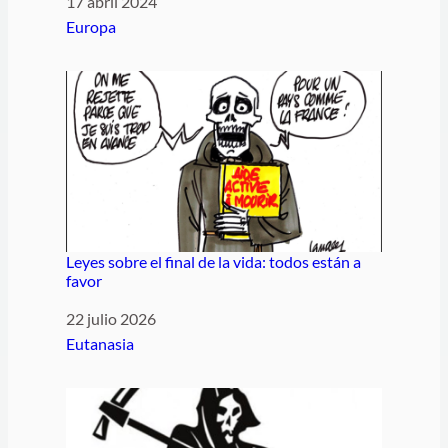
Fecha
17 abril 2024
Respecto a
Europa
Leyes sobre el final de la vida: todos están a
favor
Fecha
22 julio 2026
Respecto a
Eutanasia