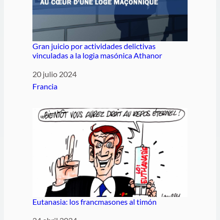
Gran juicio por actividades delictivas
vinculadas a la logia masónica Athanor
Fecha
20 julio 2024
Respecto a
Francia
Eutanasia: los francmasones al timón