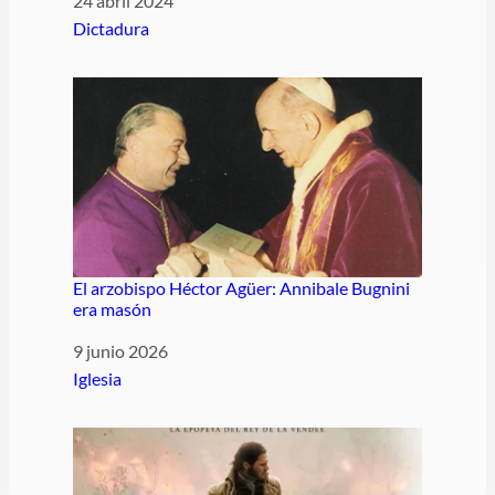
Fecha
24 abril 2024
Respecto a
Dictadura
El arzobispo Héctor Agüer: Annibale Bugnini
era masón
Fecha
9 junio 2026
Respecto a
Iglesia