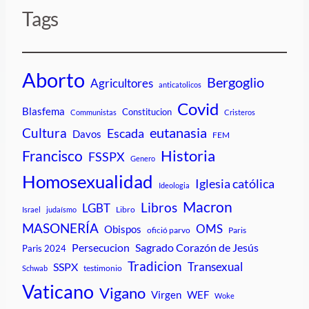
Tags
Aborto
Bergoglio
Agricultores
anticatolicos
Covid
Blasfema
Constitucion
Communistas
Cristeros
Cultura
eutanasia
Escada
Davos
FEM
Historia
Francisco
FSSPX
Genero
Homosexualidad
Iglesia católica
Ideologia
Macron
Libros
LGBT
Libro
Israel
judaísmo
MASONERÍA
OMS
Obispos
ofició parvo
Paris
Persecucion
Sagrado Corazón de Jesús
Paris 2024
Tradicion
Transexual
SSPX
testimonio
Schwab
Vaticano
Vigano
Virgen
WEF
Woke