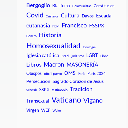
Bergoglio
Blasfema
Constitucion
Communistas
Covid
Cultura
Escada
Davos
Cristeros
Francisco
eutanasia
FSSPX
FEM
Historia
Genero
Homosexualidad
Ideologia
Iglesia católica
LGBT
Libro
Israel
judaísmo
Macron
Libros
MASONERÍA
OMS
Obispos
Paris 2024
ofició parvo
Paris
Persecucion
Sagrado Corazón de Jesús
Tradicion
SSPX
testimonio
Schwab
Vaticano
Vigano
Transexual
Virgen
WEF
Woke