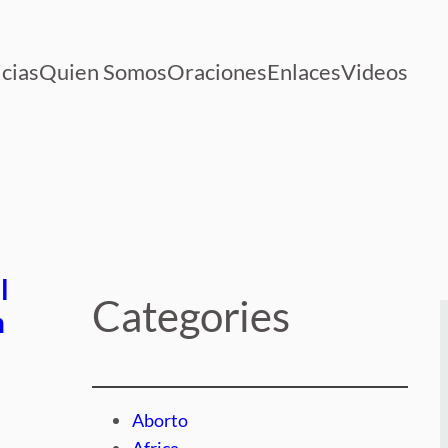
cias
Quien Somos
Oraciones
Enlaces
Videos
l
Categories
n
Aborto
Africa