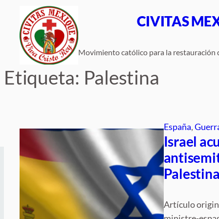
Saltar
CIVITAS ME
al
contenido
Movimiento católico para la restauración d
Etiqueta:
Palestina
España
, 
Guerr
Israel ac
antisemi
Palestin
Artículo origi
ministre-espag