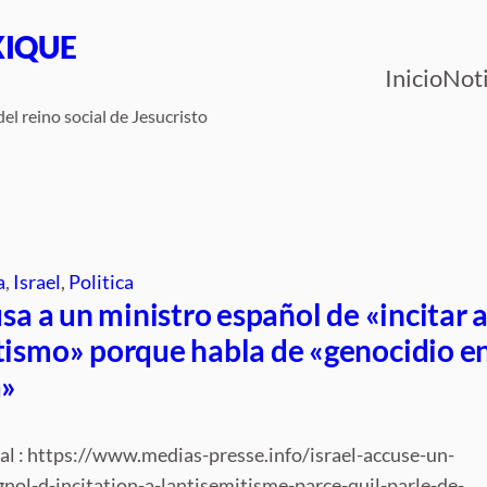
XIQUE
Inicio
Noti
el reino social de Jesucristo
a
, 
Israel
, 
Politica
usa a un ministro español de «incitar a
tismo» porque habla de «genocidio e
a»
nal : https://www.medias-presse.info/israel-accuse-un-
nol-d-incitation-a-lantisemitisme-parce-quil-parle-de-