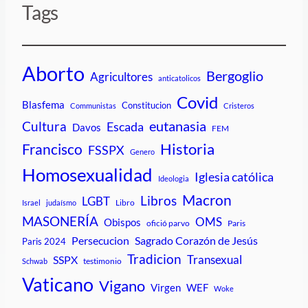
Tags
Aborto
Bergoglio
Agricultores
anticatolicos
Covid
Blasfema
Constitucion
Communistas
Cristeros
Cultura
eutanasia
Escada
Davos
FEM
Historia
Francisco
FSSPX
Genero
Homosexualidad
Iglesia católica
Ideologia
Macron
Libros
LGBT
Libro
Israel
judaísmo
MASONERÍA
OMS
Obispos
ofició parvo
Paris
Persecucion
Sagrado Corazón de Jesús
Paris 2024
Tradicion
Transexual
SSPX
testimonio
Schwab
Vaticano
Vigano
Virgen
WEF
Woke