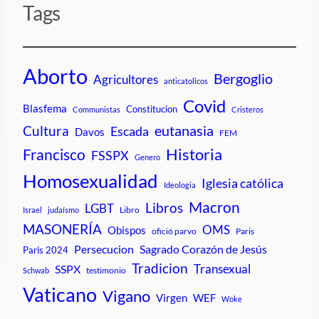
Tags
Aborto
Bergoglio
Agricultores
anticatolicos
Covid
Blasfema
Constitucion
Communistas
Cristeros
Cultura
eutanasia
Escada
Davos
FEM
Historia
Francisco
FSSPX
Genero
Homosexualidad
Iglesia católica
Ideologia
Macron
Libros
LGBT
Libro
Israel
judaísmo
MASONERÍA
OMS
Obispos
ofició parvo
Paris
Persecucion
Sagrado Corazón de Jesús
Paris 2024
Tradicion
Transexual
SSPX
testimonio
Schwab
Vaticano
Vigano
Virgen
WEF
Woke