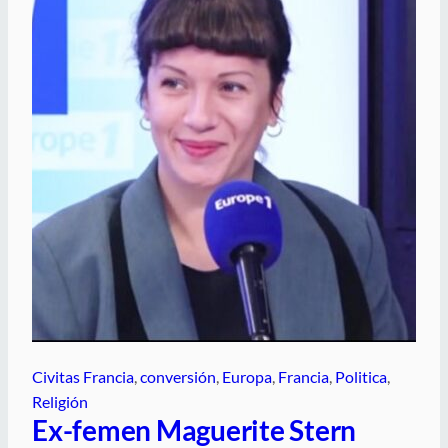
Civitas Francia
, 
conversión
, 
Europa
, 
Francia
, 
Politica
, 
Religión
Ex-femen Maguerite Stern