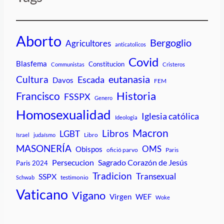
Aborto
Bergoglio
Agricultores
anticatolicos
Covid
Blasfema
Constitucion
Communistas
Cristeros
Cultura
eutanasia
Escada
Davos
FEM
Historia
Francisco
FSSPX
Genero
Homosexualidad
Iglesia católica
Ideologia
Macron
Libros
LGBT
Libro
Israel
judaísmo
MASONERÍA
OMS
Obispos
ofició parvo
Paris
Persecucion
Sagrado Corazón de Jesús
Paris 2024
Tradicion
Transexual
SSPX
testimonio
Schwab
Vaticano
Vigano
Virgen
WEF
Woke