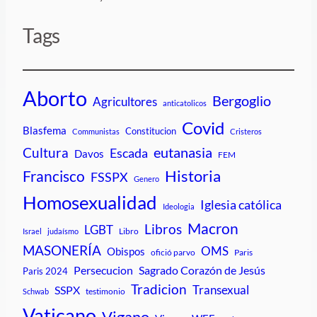
Tags
Aborto
Bergoglio
Agricultores
anticatolicos
Covid
Blasfema
Constitucion
Communistas
Cristeros
Cultura
eutanasia
Escada
Davos
FEM
Historia
Francisco
FSSPX
Genero
Homosexualidad
Iglesia católica
Ideologia
Macron
Libros
LGBT
Libro
Israel
judaísmo
MASONERÍA
OMS
Obispos
ofició parvo
Paris
Persecucion
Sagrado Corazón de Jesús
Paris 2024
Tradicion
Transexual
SSPX
testimonio
Schwab
Vaticano
Vigano