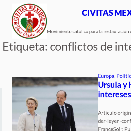
Saltar
CIVITAS ME
al
contenido
Movimiento católico para la restauración d
Etiqueta:
conflictos de in
Europa
, 
Politi
Ursula y 
intereses
Articulo origi
der-leyen-conf
FranceSoir, Pu