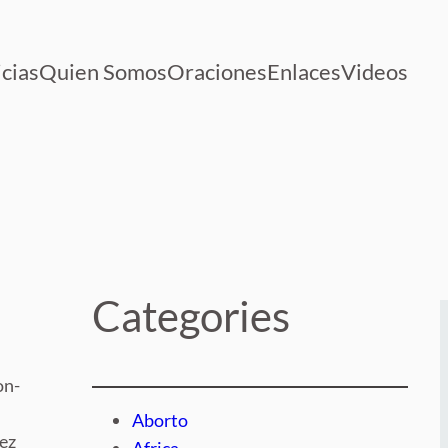
cias
Quien Somos
Oraciones
Enlaces
Videos
Categories
on-
Aborto
ez
Africa