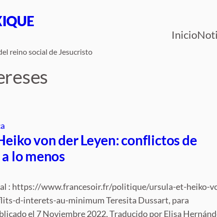
XIQUE
Inicio
Noti
el reino social de Jesucristo
tereses
ca
Heiko von der Leyen: conflictos de
 a lo menos
nal : https://www.francesoir.fr/politique/ursula-et-heiko-v
lits-d-interets-au-minimum Teresita Dussart, para
blicado el 7 Noviembre 2022, Traducido por Elisa Hernánd