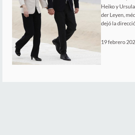
Heiko y Ursul
der Leyen, méd
dejó la direcc
19 febrero 20