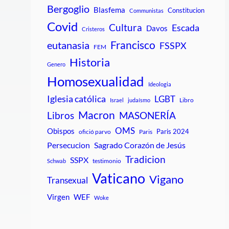
Bergoglio
Blasfema
Constitucion
Communistas
Covid
Cultura
Escada
Davos
Cristeros
Francisco
eutanasia
FSSPX
FEM
Historia
Genero
Homosexualidad
Ideologia
Iglesia católica
LGBT
Libro
Israel
judaísmo
Macron
Libros
MASONERÍA
OMS
Obispos
Paris 2024
ofició parvo
Paris
Persecucion
Sagrado Corazón de Jesús
Tradicion
SSPX
testimonio
Schwab
Vaticano
Vigano
Transexual
Virgen
WEF
Woke