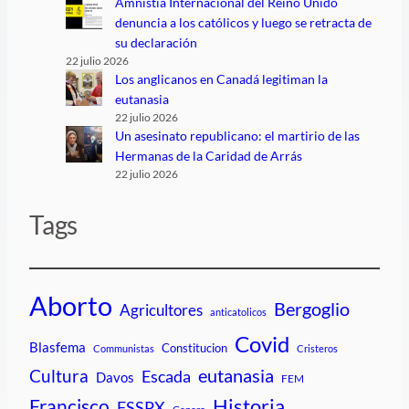
Amnistía Internacional del Reino Unido
denuncia a los católicos y luego se retracta de
su declaración
22 julio 2026
Los anglicanos en Canadá legitiman la
eutanasia
22 julio 2026
Un asesinato republicano: el martirio de las
Hermanas de la Caridad de Arrás
22 julio 2026
Tags
Aborto
Bergoglio
Agricultores
anticatolicos
Covid
Blasfema
Constitucion
Communistas
Cristeros
Cultura
eutanasia
Escada
Davos
FEM
Historia
Francisco
FSSPX