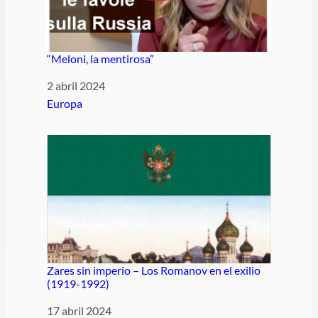
“Meloni, la mentirosa”
Fecha
2 abril 2024
Respecto a
Europa
Zares sin imperio – Los Romanov en el exilio
(1919-1992)
Fecha
17 abril 2024