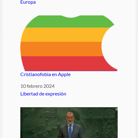
Respecto a
Europa
Cristianofobia en Apple
Fecha
10 febrero 2024
Respecto a
Libertad de expresión