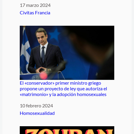
Fecha
17 marzo 2024
Respecto a
Civitas Francia
El «conservador» primer ministro griego
propone un proyecto de ley que autoriza el
«matrimonio» y la adopción homosexuales
Fecha
10 febrero 2024
Respecto a
Homosexualidad