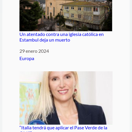
Un atentado contra una iglesia católica en
Estambul deja un muerto
Fecha
29 enero 2024
Respecto a
Europa
“Italia tendrá que aplicar el Pase Verde de la