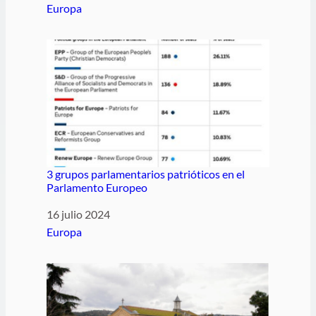
Respecto a
Europa
3 grupos parlamentarios patrióticos en el
Parlamento Europeo
Fecha
16 julio 2024
Respecto a
Europa