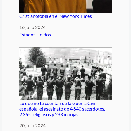
Cristianofobia en el New York Times
Fecha
16 julio 2024
Respecto a
Estados Unidos
Lo que no te cuentan de la Guerra Civil
española: el asesinato de 4.840 sacerdotes,
2.365 religiosos y 283 monjas
Fecha
20 julio 2024