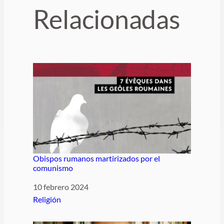
Relacionadas
Obispos rumanos martirizados por el
comunismo
Fecha
10 febrero 2024
Respecto a
Religión