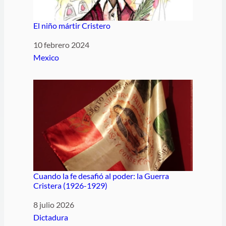
El niño mártir Cristero
Fecha
10 febrero 2024
Respecto a
Mexico
Cuando la fe desafió al poder: la Guerra
Cristera (1926-1929)
Fecha
8 julio 2026
Respecto a
Dictadura