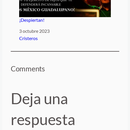
¡Despiertan!
Fecha
3 octubre 2023
Respecto a
Cristeros
Comments
Deja una
respuesta