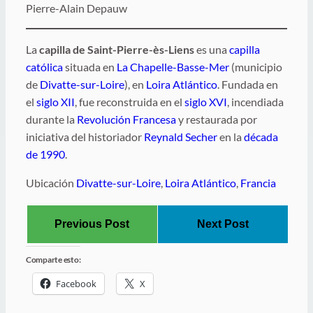
Pierre-Alain Depauw
La
capilla de Saint-Pierre-ès-Liens
es una
capilla
católica
situada en
La Chapelle-Basse-Mer
(municipio
de
Divatte-sur-Loire
), en
Loira Atlántico
. Fundada en
el
siglo XII
, fue reconstruida en el
siglo XVI
, incendiada
durante la
Revolución Francesa
y restaurada por
iniciativa del historiador
Reynald Secher
en la
década
de 1990
.
Ubicación
Divatte-sur-Loire
,
Loira Atlántico
,
Francia
Previous Post
Next Post
Comparte esto:
Facebook
X