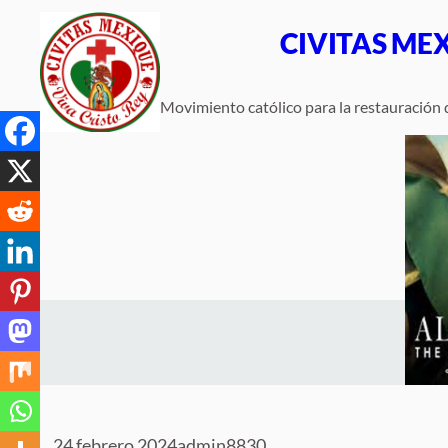
Saltar
CIVITAS ME
al
contenido
Movimiento católico para la restauración d
24 febrero 2024
admin8830