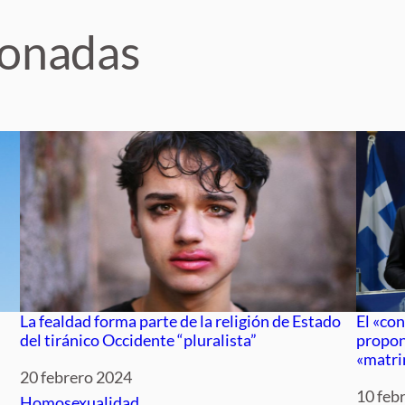
ionadas
La fealdad forma parte de la religión de Estado
El «co
del tiránico Occidente “pluralista”
propon
«matri
Fecha
20 febrero 2024
Fecha
10 feb
Respecto a
Homosexualidad