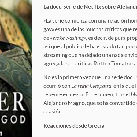
La docu-serie de Netflix sobre Alejan
«La serie comienza con una relación ho
gay» es una de las muchas críticas que r
de «
woke washing
«, es decir, de pura pr
así que al público le ha gustado tan poco
streaming que ha dejado una nada envidi
agregador de críticas Rotten Tomatoes.
No es la primera vez que una serie docu
ocurrió con
La reina Cleopatra
, en la que
repente en negra. En resumen, tras el
bl
Alejandro Magno, que se ha convertido e
ocasión.
Reacciones desde Grecia