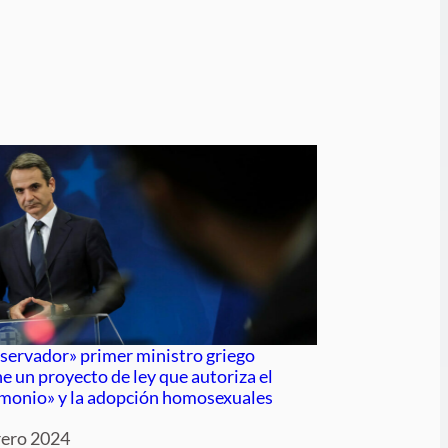
nservador» primer ministro griego
e un proyecto de ley que autoriza el
monio» y la adopción homosexuales
rero 2024