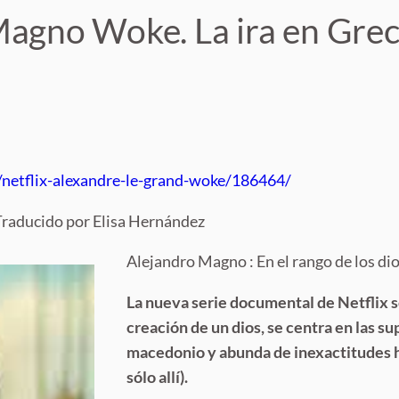
Magno Woke. La ira en Grec
/netflix-alexandre-le-grand-woke/186464/
Traducido por Elisa Hernández
Alejandro Magno : En el rango de los dio
La nueva serie documental de Netflix s
creación de un dios, se centra en las s
macedonio y abunda de inexactitudes hi
sólo allí).