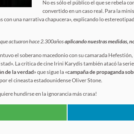
No es sólo el público el que se rebela co
convertido en un caso real. Para la mini
cas con una narrativa chapucera», explicando lo estereotipa
as que actuaron hace 2.300años
aplicando nuestras medidas, no
mantuvo el soberano macedonio con su camarada Hefestión, 
stad». La crítica de cine Irini Karydis también atacó la seri
ón de la verdad
» que sigue la «
campaña de propaganda sob
a por el cineasta estadounidense Oliver Stone.
quiere hundirse en la ignorancia más crasa!