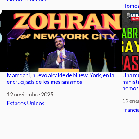
Respec
Homos
Mamdani, nuevo alcalde de Nueva York, en la
Una muj
encrucijada de los mesianismos
ministr
homose
Fecha
12 noviembre 2025
Fecha
19 ene
Respecto a
Estados Unidos
Respec
Franci