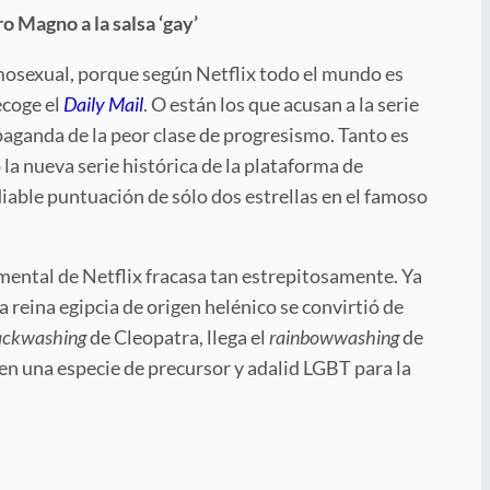
dro Magno
a la salsa
‘
gay
’
mosexual, porque según Netflix todo el mundo es
ecoge el
Daily Mail
. O están los que acusan a la serie
opaganda de la peor clase de progresismo. Tanto es
 la nueva serie histórica de la plataforma de
able puntuación de sólo dos estrellas en el famoso
mental de Netflix fracasa tan estrepitosamente. Ya
 la reina egipcia de origen helénico se convirtió de
ackwashing
de Cleopatra, llega el
rainbowwashing
de
n una especie de precursor y adalid LGBT para la