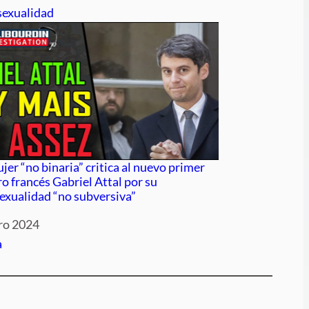
to a
exualidad
er “no binaria” critica al nuevo primer
o francés Gabriel Attal por su
xualidad “no subversiva”
ro 2024
to a
a