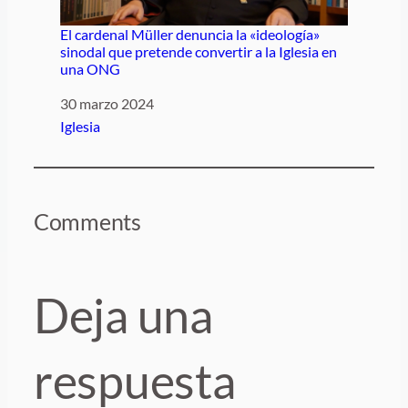
El cardenal Müller denuncia la «ideología»
sinodal que pretende convertir a la Iglesia en
una ONG
Fecha
30 marzo 2024
Respecto a
Iglesia
Comments
Deja una
respuesta