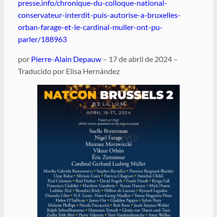
presse.info/chronique-du-colloque-national-
conservateur-interdit-puis-autorise-a-bruxelles-
orban-farage-et-le-cardinal-muller-ont-pu-
parler/188963
por
Pierre-Alain Depauw
– 17 de abril de 2024 –
Traducido por Elisa Hernández