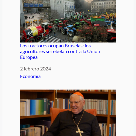
Los tractores ocupan Bruselas: los
agricultores se rebelan contra la Unión
Europea
Fecha
2 febrero 2024
Respecto a
Economía