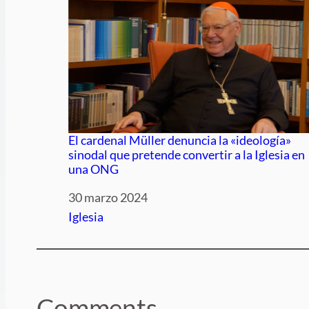
El cardenal Müller denuncia la «ideología»
sinodal que pretende convertir a la Iglesia en
una ONG
Fecha
30 marzo 2024
Respecto a
Iglesia
Comments