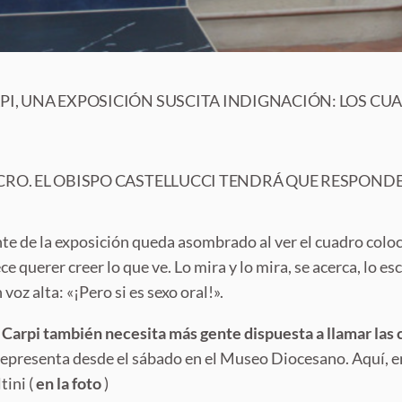
RPI, UNA EXPOSICIÓN SUSCITA INDIGNACIÓN: LOS CU
CRO. EL OBISPO CASTELLUCCI TENDRÁ QUE RESPONDE
ante de la exposición queda asombrado al ver el cuadro coloca
e querer creer lo que ve. Lo mira y lo mira, se acerca, lo e
z alta: «¡Pero si es sexo oral!».
e Carpi también
necesita más gente dispuesta a llamar las
representa desde el sábado en el Museo Diocesano. Aquí, en
tini (
en la foto
)