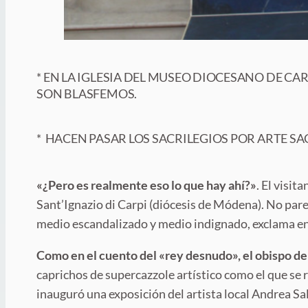
* EN LA IGLESIA DEL MUSEO DIOCESANO DE CA
SON BLASFEMOS.
* HACEN PASAR LOS SACRILEGIOS POR ARTE SA
«¿Pero es realmente eso lo que hay ahí?»
. El visit
Sant’Ignazio di Carpi (diócesis de Módena). No parec
medio escandalizado y medio indignado, exclama en vo
Como en el cuento del «rey desnudo», el obispo d
caprichos de supercazzole artístico como el que se 
inauguró una exposición del artista local Andrea Sal