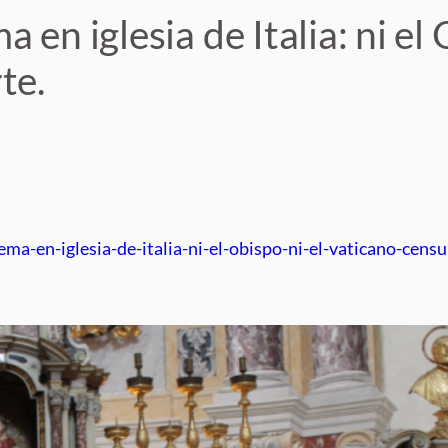
 en iglesia de Italia: ni el
te.
ma-en-iglesia-de-italia-ni-el-obispo-ni-el-vaticano-censu