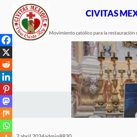
Saltar
CIVITAS ME
al
contenido
Movimiento católico para la restauración d
2 abril 2024
admin8830