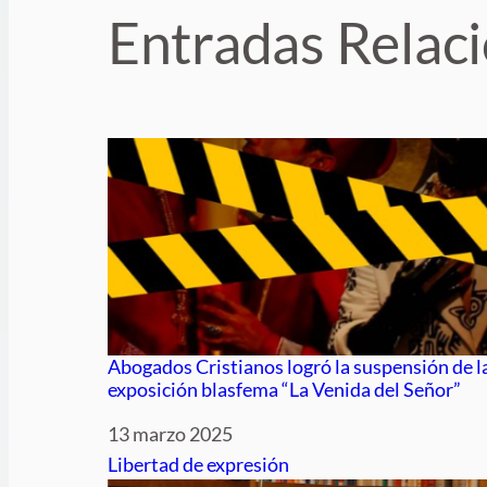
Entradas Relac
Abogados Cristianos logró la suspensión de l
exposición blasfema “La Venida del Señor”
Fecha
13 marzo 2025
Respecto a
Libertad de expresión