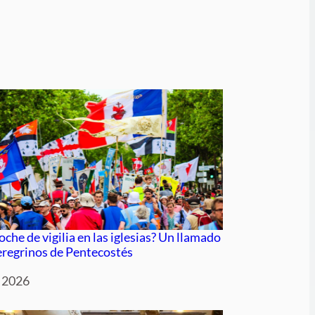
che de vigilia en las iglesias? Un llamado
peregrinos de Pentecostés
o 2026
to a