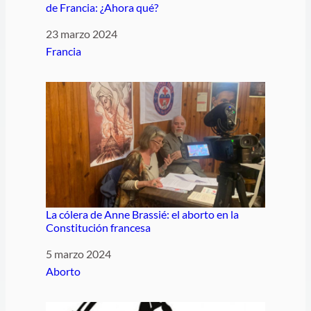
de Francia: ¿Ahora qué?
Fecha
23 marzo 2024
Respecto a
Francia
La cólera de Anne Brassié: el aborto en la
Constitución francesa
Fecha
5 marzo 2024
Respecto a
Aborto