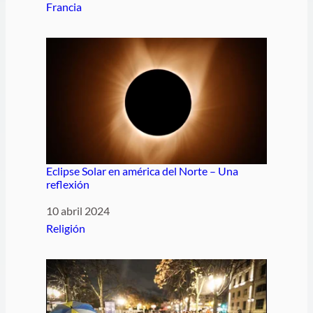
Respecto a
Francia
Eclipse Solar en américa del Norte – Una
reflexión
Fecha
10 abril 2024
Respecto a
Religión