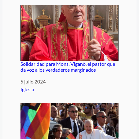
Solidaridad para Mons. Viganò, el pastor que
da voz a los verdaderos marginados
Fecha
5 julio 2024
Respecto a
Iglesia