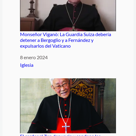
Monseñor Viganò: La Guardia Suiza debería
detener a Bergoglio y a Fernández y
expulsarlos del Vaticano
Fecha
8 enero 2024
Respecto a
Iglesia