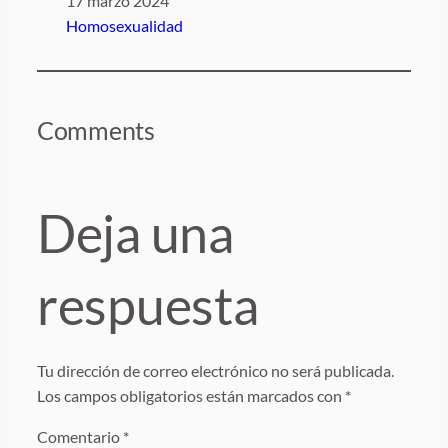
Fecha
17 marzo 2024
Respecto a
Homosexualidad
Comments
Deja una
respuesta
Tu dirección de correo electrónico no será publicada.
Los campos obligatorios están marcados con
*
Comentario
*