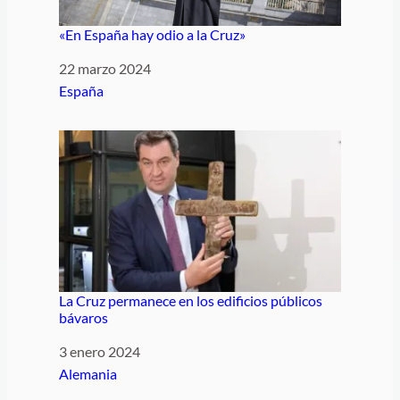
«En España hay odio a la Cruz»
Fecha
22 marzo 2024
Respecto a
España
La Cruz permanece en los edificios públicos
bávaros
Fecha
3 enero 2024
Respecto a
Alemania