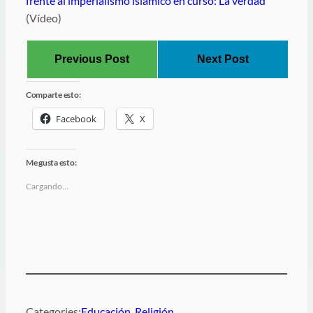
frente al imperialismo islámico en curso: La verdad
(Vídeo)
Previous Post
Next Post
Comparte esto:
Facebook
X
Me gusta esto:
Cargando…
Categories:
Educación
, 
Religión