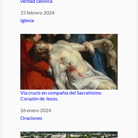
verdad católica
Fecha
15 febrero 2024
Respecto a
Iglesia
Via crucis en compañía del Sacratísimo
Corazón de Jesús.
Fecha
26 enero 2024
Respecto a
Oraciones