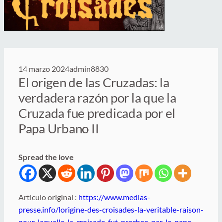
14 marzo 2024
admin8830
El origen de las Cruzadas: la
verdadera razón por la que la
Cruzada fue predicada por el
Papa Urbano II
Spread the love
Articulo original :
https://www.medias-
presse.info/lorigine-des-croisades-la-veritable-raison-
pour-laquelle-la-croisade-fut-prechee-par-le-pape-