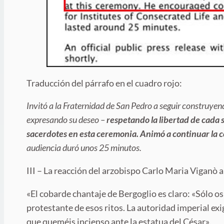
Traducción del párrafo en el cuadro rojo:
Invitó a la Fraternidad de San Pedro a seguir construye
expresando su deseo –
respetando la libertad de cada s
sacerdotes en esta ceremonia. Animó a continuar la 
audiencia duró unos 25 minutos.
III – La reacción del arzobispo Carlo Maria Viganò 
«El cobarde chantaje de Bergoglio es claro: «Sólo os
protestante de esos ritos. La autoridad imperial ex
que queméis incienso ante la estatua del César».