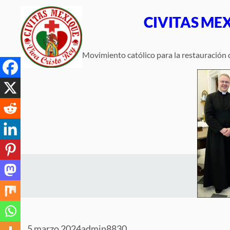
Saltar
CIVITAS ME
al
contenido
Movimiento católico para la restauración d
5 marzo 2024
admin8830