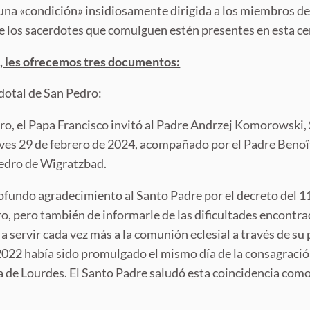
a una «condición» insidiosamente dirigida a los miembros de
e los sacerdotes que comulguen estén presentes en esta c
o, les ofrecemos tres documentos:
rdotal de San Pedro:
ro, el Papa Francisco invitó al Padre Andrzej Komorowski, 
ueves 29 de febrero de 2024, acompañado por el Padre Benoît
Pedro de Wigratzbad.
rofundo agradecimiento al Santo Padre por el decreto del 11
ro, pero también de informarle de las dificultades encontra
 a servir cada vez más a la comunión eclesial a través de 
 2022 había sido promulgado el mismo día de la consagració
 de Lourdes. El Santo Padre saludó esta coincidencia como u